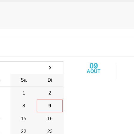
09
AOÛT
e
Sa
Di
1
2
8
9
4
15
16
1
22
23