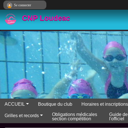
Panneau de gestion des cookies
Se connecter
CNP Loudeac
ACCUEIL
Boutique du club
Horaires et inscriptio
Obligations médicales
Guide de
Grilles et records
section compétition
l'officiel