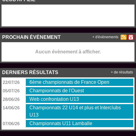
PROCHAIN ÉVÈNEMENT
+ d'évènements
Aucun évènement à afficher.
DERNIERS RÉSULTATS
+ de résultats
6ème championnats de France Open
22/07/26
Championnats de l'Ouest
05/07/26
Web confrontation U13
28/06/26
Championnats 22 U14 et plus et Interclubs
14/06/26
U13
Championnats U11 Lamballe
07/06/26