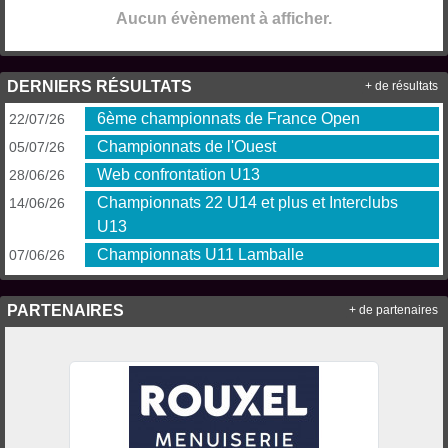
Aucun évènement à afficher.
DERNIERS RÉSULTATS
+ de résultats
6ème championnats de France Open
22/07/26
Championnats de l'Ouest
05/07/26
Web confrontation U13
28/06/26
Championnats 22 U14 et plus et Interclubs
14/06/26
U13
Championnats U11 Lamballe
07/06/26
PARTENAIRES
+ de partenaires