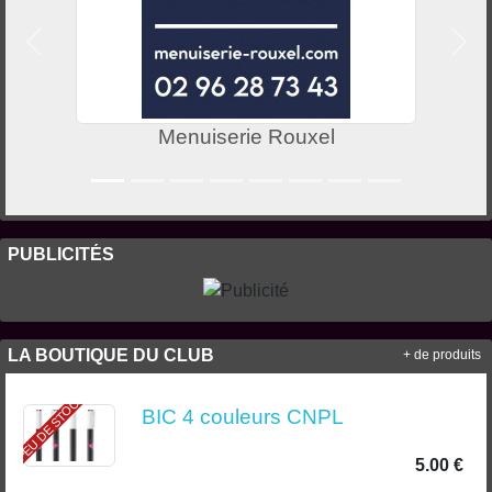
Précedent
Suiv
Menuiserie Rouxel
PUBLICITÉS
LA BOUTIQUE DU CLUB
+ de produits
PEU DE STOCK
BIC 4 couleurs CNPL
5.00 €