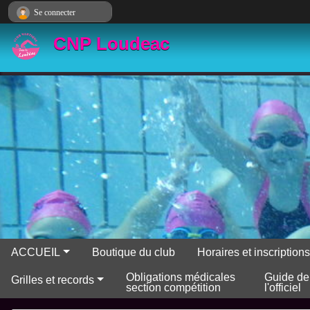
Panneau de gestion des cookies
Se connecter
CNP Loudeac
ACCUEIL
Boutique du club
Horaires et inscriptio
Obligations médicales
Guide de
Grilles et records
section compétition
l'officiel