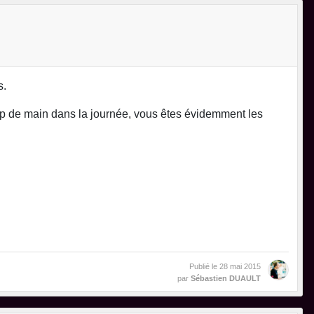
s.
oup de main dans la journée, vous êtes évidemment les
Publié le
28 mai 2015
par
Sébastien DUAULT