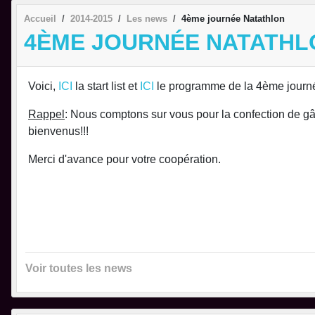
Accueil
2014-2015
Les news
4ème journée Natathlon
4ÈME JOURNÉE NATATHL
Voici,
ICI
la start list et
ICI
le programme de la 4ème journé
Rappel
: Nous comptons sur vous pour la confection de gâ
bienvenus!!!
Merci d'avance pour votre coopération.
Voir toutes les news