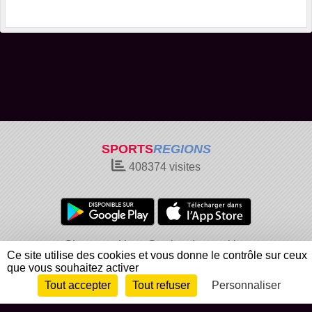
SPORTS
REGIONS
408374
visites
Charte cookies
Gestion des cookies
Ce site utilise des cookies et vous donne le contrôle sur ceux
Informations légales
Signaler un contenu inapproprié
que vous souhaitez activer
Tout accepter
Tout refuser
Personnaliser
Envie de participer ?
Connexion