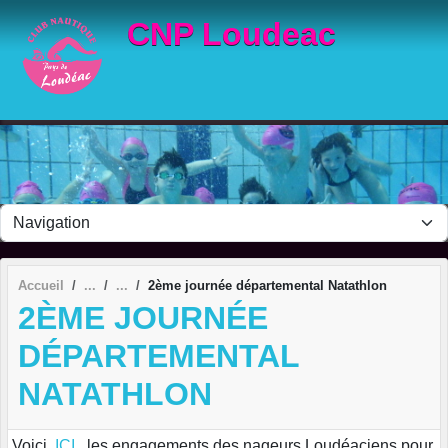
Panneau de gestion des cookies
CNP Loudeac
Accueil
2ème journée départemental Natathlon
2ÈME JOURNÉE
DÉPARTEMENTAL
NATATHLON
Voici,
ICI
, les engagements des nageurs Loudéaciens pour