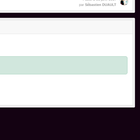
par
Sébastien DUAULT