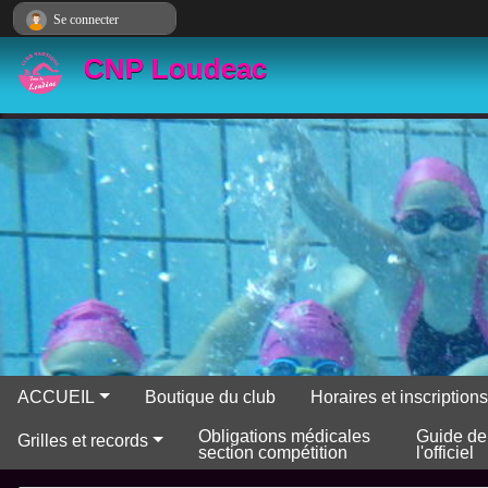
Panneau de gestion des cookies
Se connecter
CNP Loudeac
ACCUEIL
Boutique du club
Horaires et inscriptio
Obligations médicales
Guide de
Grilles et records
section compétition
l'officiel