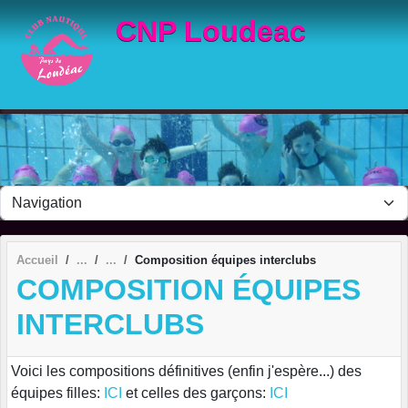
Panneau de gestion des cookies
CNP Loudeac
Accueil
Composition équipes interclubs
COMPOSITION ÉQUIPES
INTERCLUBS
Voici les compositions définitives (enfin j'espère...) des
équipes filles:
ICI
et celles des garçons:
ICI