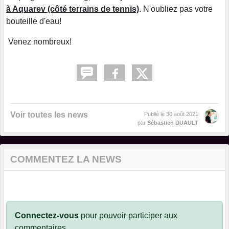
à Aquarev (côté terrains de tennis)
. N'oubliez pas votre
bouteille d'eau!
Venez nombreux!
Voir toutes les news
Publié le
30 août 2021
par
Sébastien DUAULT
COMMENTEZ LA NEWS
Connectez-vous
pour pouvoir participer aux
commentaires.