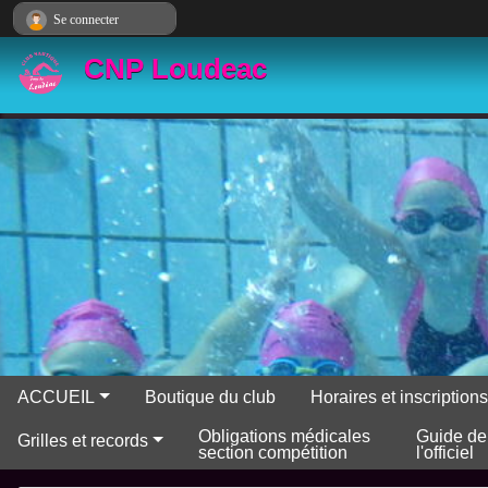
Panneau de gestion des cookies
Se connecter
CNP Loudeac
ACCUEIL
Boutique du club
Horaires et inscriptio
Obligations médicales
Guide de
Grilles et records
section compétition
l'officiel