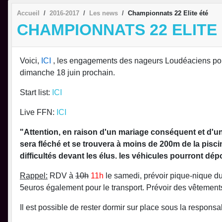
Accueil
2016-2017
Les news
Championnats 22 Elite été
CHAMPIONNATS 22 ELITE
Voici,
ICI
, les engagements des nageurs Loudéaciens pour 
dimanche 18 juin prochain.
Start list:
ICI
Live FFN:
ICI
"Attention, en raison d'un mariage conséquent et d'un
sera fléché et se trouvera à moins de 200m de la pisc
difficultés devant les élus. les véhicules pourront dép
Rappel:
RDV à
10h
11h
le samedi, prévoir pique-nique d
5euros également pour le transport. Prévoir des vêtemen
Il est possible de rester dormir sur place sous la responsa