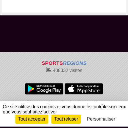
SPORTS
REGIONS
408332
visites
Charte cookies
Gestion des cookies
Ce site utilise des cookies et vous donne le contrôle sur ceux
Informations légales
Signaler un contenu inapproprié
que vous souhaitez activer
Tout accepter
Tout refuser
Personnaliser
Envie de participer ?
Connexion