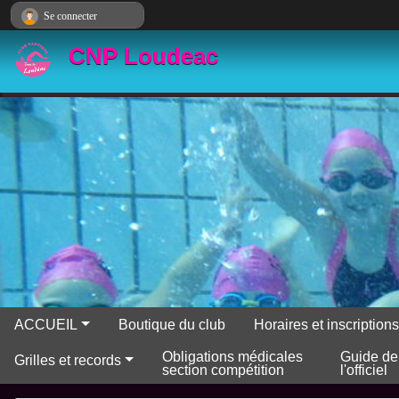
Panneau de gestion des cookies
Se connecter
CNP Loudeac
ACCUEIL
Boutique du club
Horaires et inscriptio
Obligations médicales
Guide de
Grilles et records
section compétition
l'officiel