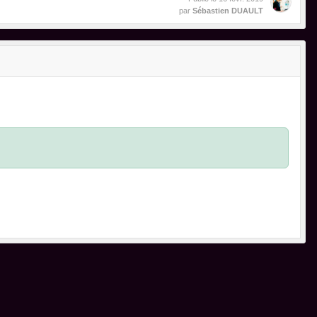
par
Sébastien DUAULT